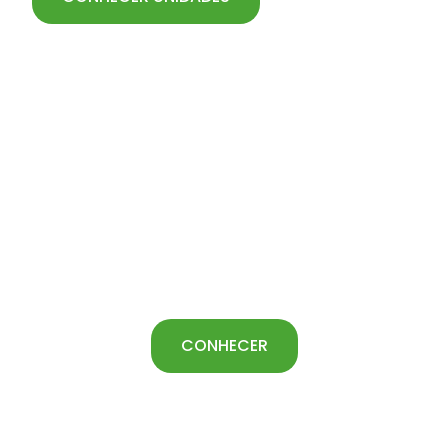
MOTOMCO MODELO 999CT COTTON
Desenvolvido especialmente para a
medição de umidade do Caroço e Pluma
do Algodão na lavoura.
CONHECER