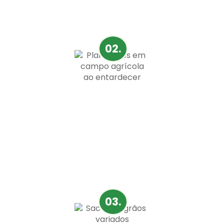
Tecnologia exclusiva da Motomco e a
única no mundo homologada pelo
INMETRO e pela USDA.
02.
Perfeito para a lavoura
A Motomco atende às necessidades do
campo, proporcionando uma experiência
eficiente e facilitando a rotina dos
trabalhadores rurais.
03.