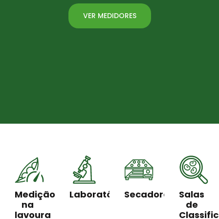
VER MEDIDORES
Medição
Laboratórios
Secadores
Salas
na
de
lavoura
Classifi