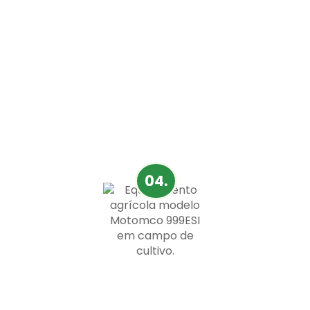
Todos os tipos de grãos
Projetados para medirem uma grande
variedade de grãos, os medidores
Motomco se adaptam facilmente a
diferentes tipos de culturas.
04.
Medidor de alta precisão