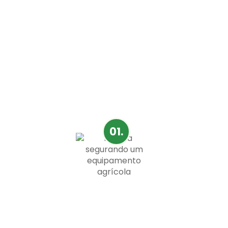
BENEFÍCIOS
Controle de
qualidade de grãos
com excelência
01.
Tecnologia Motomco