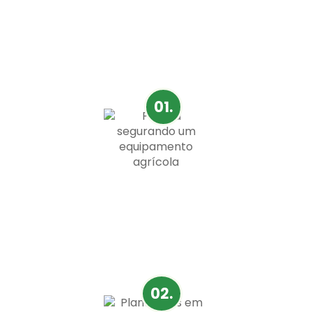
BENEFICIOS
Control de calidad de
granos con excelencia
01.
Tecnología Motomco
Tecnología exclusiva de Motomco y la única en el
mundo homologada por INMETRO y USDA.
02.