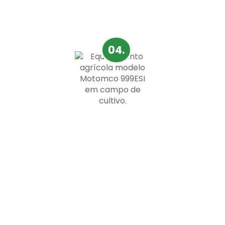
Diseñados para medir una gran variedad de granos,
los medidores Motomco se adaptan fácilmente a
diferentes tipos de cultivos.
04.
Medidor de alta precisión
Gracias a su tecnología avanzada, los modelos
Motomco ofrecen lecturas extremadamente
precisas, garantizando confianza en los resultados.