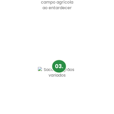
Perfecto para el campo
Motomco satisface las necesidades del campo,
proporcionando una experiencia eficiente y
facilitando la rutina de los trabajadores rurales.
03.
Todos los tipos de granos