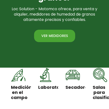
Loc Solution - Motomco ofrece, para venta y
alquiler, medidores de humedad de granos
altamente precisos y confiables.
VER MEDIDORES
Medición
Laboratorios
Secadores
Salas
en el
para
campo
clasifi
MEDIDORES