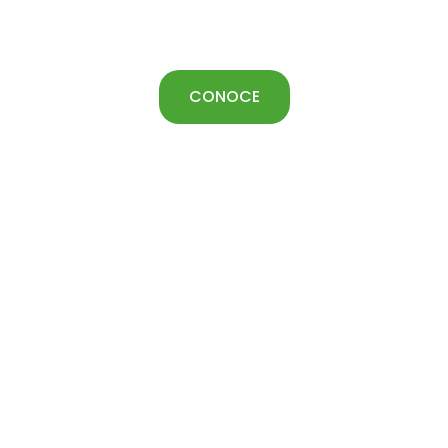
de algodón en el
campo.
CONOCE