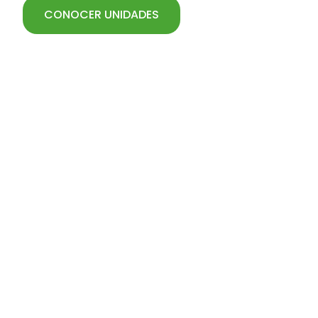
CONOCER UNIDADES
MOTOMCO 999CT COTTON
Desarrollado
especialmente
para medir la
humedad de
semillas y plumas